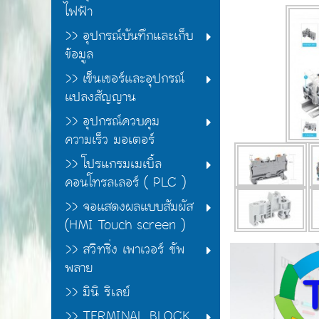
ไฟฟ้า
>> อุปกรณ์บันทึกและเก็บ
ข้อมูล
>> เฃ็นเฃอร์และอุปกรณ์
แปลงสัญญาน
>> อุปกรณ์ควบคุม
ความเร็ว มอเตอร์
>> โปรแกรมเมเบิ้ล
คอนโทรลเลอร์ ( PLC )
>> จอแสดงผลแบบสัมผัส
(HMI Touch screen )
>> สวิทชิ่ง เพาเวอร์ ฃัพ
พลาย
>> มินิ ริเลย์
>> TERMINAL BLOCK