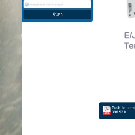
Push_in_term
398.53 K